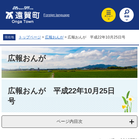
ペ
メ
ー
ニ
Foreign language
ジ
ュ
の
ー
先
を
頭
飛
トップページ
>
広報おんが
>
広報おんが 平成22年10月25日号
現在地
で
ば
す
し
。
て
広報おんが
本
文
へ
本
文
広報おんが 平成22年10月25日
号
ページ内目次