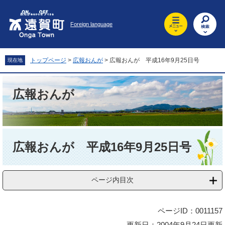
ペ
メ
ー
ニ
Foreign language
ジ
ュ
の
ー
先
を
頭
飛
トップページ
>
広報おんが
>
広報おんが 平成16年9月25日号
現在地
で
ば
す
し
。
て
広報おんが
本
文
へ
本
文
広報おんが 平成16年9月25日号
ページ内目次
ページID：0011157
更新日：2004年9月24日更新