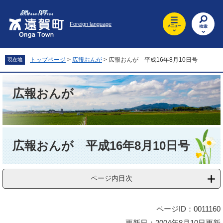
ペ
メ
ー
ニ
Foreign language
ジ
ュ
の
ー
先
を
頭
飛
トップページ
>
広報おんが
>
広報おんが 平成16年8月10日号
現在地
で
ば
す
し
。
て
広報おんが
本
文
へ
本
文
広報おんが 平成16年8月10日号
ページ内目次
ページID：0011160
更新日：2004年8月10日更新