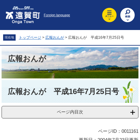
ペ
メ
ー
ニ
Foreign language
ジ
ュ
の
ー
先
を
頭
飛
トップページ
>
広報おんが
>
広報おんが 平成16年7月25日号
現在地
で
ば
す
し
。
て
広報おんが
本
文
へ
本
文
広報おんが 平成16年7月25日号
ページ内目次
ページID：0011161
更新日：2004年7月23日更新