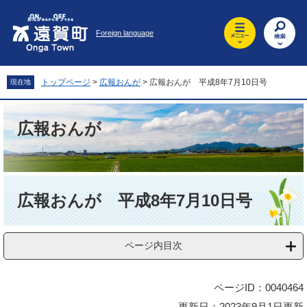
ペ
メ
ー
ニ
Foreign language
ジ
ュ
の
ー
先
を
頭
飛
トップページ
>
広報おんが
>
広報おんが 平成8年7月10日号
現在地
で
ば
す
し
。
て
広報おんが
本
文
へ
本
文
広報おんが 平成8年7月10日号
ページ内目次
ページID：0040464
更新日：2023年9月1日更新