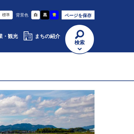
標準
背景色
白
黒
青
ページを保存
業・観光
まちの紹介
検索