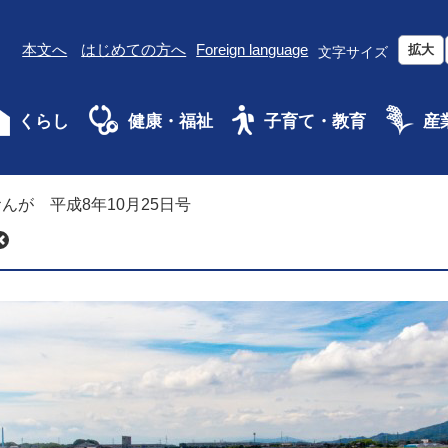
本文へ
はじめての方へ
Foreign language
拡大
文字サイズ
くらし
健康・福祉
子育て・教育
産
んが 平成8年10月25日号