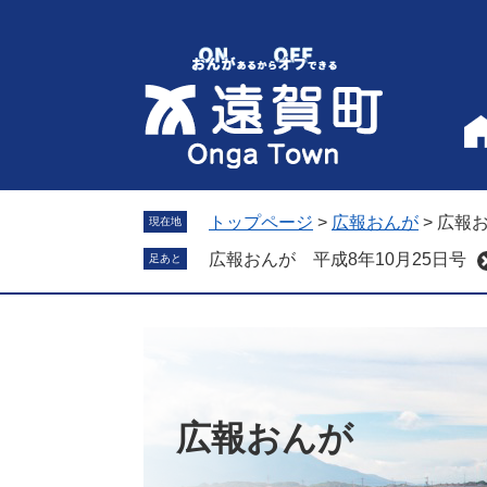
ペ
メ
ー
ニ
ジ
ュ
の
ー
先
を
頭
飛
で
ば
す
し
。
て
トップページ
>
広報おんが
>
広報お
現在地
本
広報おんが 平成8年10月25日号
足あと
文
へ
広報おんが