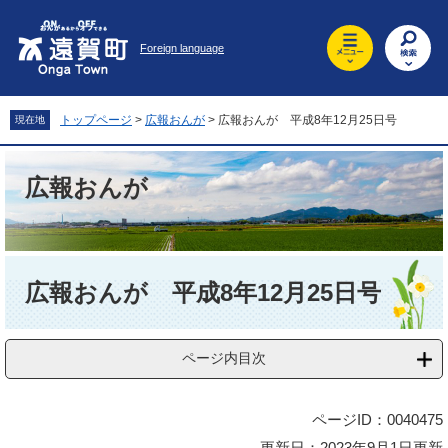
ペ
メ
ー
ニ
Foreign language
ジ
ュ
の
ー
先
を
頭
飛
トップページ
>
広報おんが
>
広報おんが 平成8年12月25日号
現在地
で
ば
す
し
。
て
広報おんが
本
文
へ
本
文
広報おんが 平成8年12月25日号
ページ内目次
ページID：0040475
更新日：2023年9月1日更新