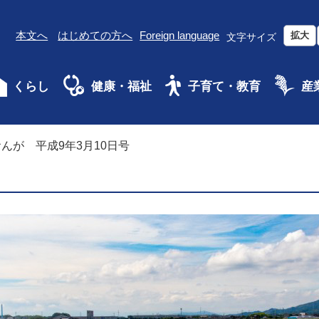
本文へ
はじめての方へ
Foreign language
拡大
文字サイズ
くらし
健康・福祉
子育て・教育
産
んが 平成9年3月10日号