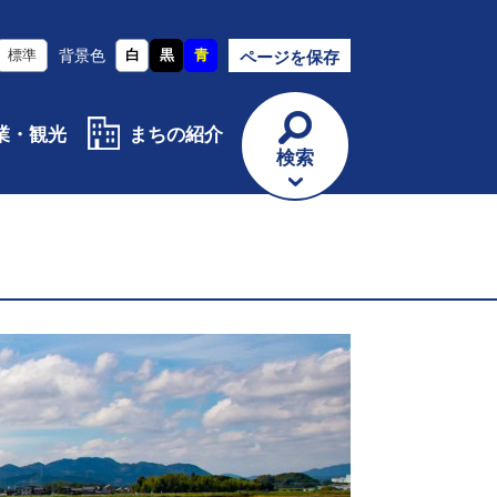
標準
背景色
白
黒
青
ページを保存
業・観光
まちの紹介
検索