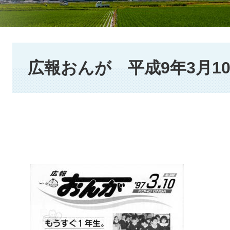
本
文
広報おんが 平成9年3月1