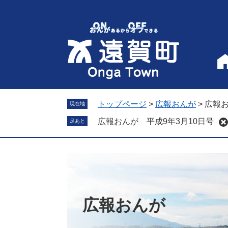
ペ
メ
ー
ニ
ジ
ュ
の
ー
先
を
頭
飛
で
ば
す
し
。
て
トップページ
>
広報おんが
>
広報お
現在地
本
広報おんが 平成9年3月10日号
足あと
文
へ
広報おんが