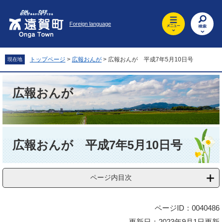
ペ
メ
ー
ニ
Foreign language
ジ
ュ
の
ー
先
を
頭
飛
トップページ
>
広報おんが
>
広報おんが 平成7年5月10日号
現在地
で
ば
す
し
。
て
広報おんが
本
文
へ
本
文
広報おんが 平成7年5月10日号
ページ内目次
ページID：0040486
更新日：2023年9月1日更新