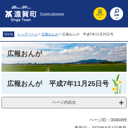
ペ
メ
ー
ニ
Foreign language
ジ
ュ
の
ー
先
を
頭
飛
トップページ
>
広報おんが
>
広報おんが 平成7年11月25日号
現在地
で
ば
す
し
。
て
広報おんが
本
文
へ
本
文
広報おんが 平成7年11月25日号
ページ内目次
ページID：0040499
更新日：2023年9月1日更新