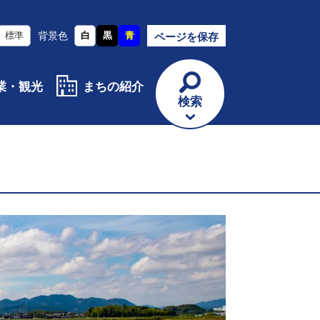
標準
背景色
白
黒
青
ページを保存
業・観光
まちの紹介
検索