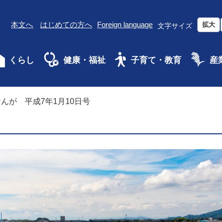
本文へ
はじめての方へ
Foreign language
拡大
文字サイズ
くらし
健康・福祉
子育て・教育
産
んが 平成7年1月10日号