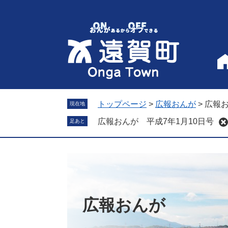
ペ
メ
ー
ニ
ジ
ュ
の
ー
先
を
頭
飛
で
ば
す
し
。
て
トップページ
>
広報おんが
>
広報お
現在地
本
広報おんが 平成7年1月10日号
足あと
文
へ
広報おんが