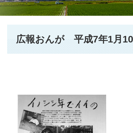
本
文
広報おんが 平成7年1月1