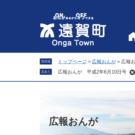
ペ
メ
ー
ニ
ジ
ュ
の
ー
先
を
頭
飛
で
ば
す
し
。
て
トップページ
>
広報おんが
>
広報お
現在地
本
広報おんが 平成2年6月10日号
足あと
文
へ
広報おんが