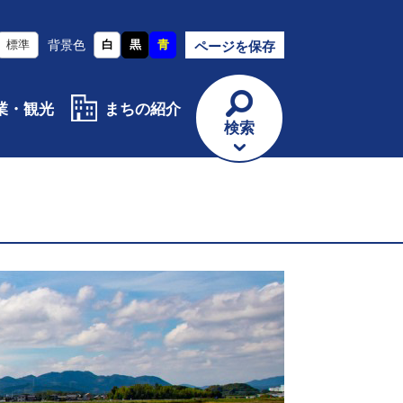
標準
背景色
白
黒
青
ページを保存
業・観光
まちの紹介
検索