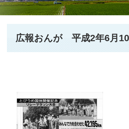
本
文
広報おんが 平成2年6月1