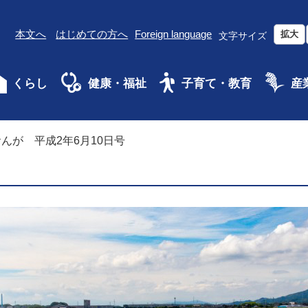
本文へ
はじめての方へ
Foreign language
拡大
文字サイズ
くらし
健康・福祉
子育て・教育
産
んが 平成2年6月10日号