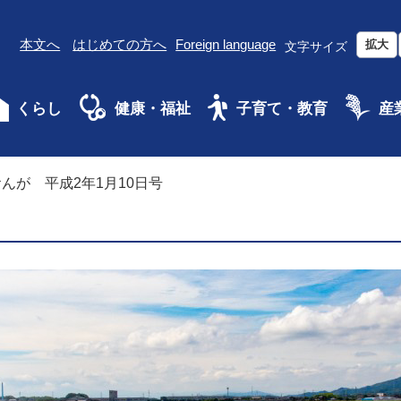
本文へ
はじめての方へ
Foreign language
拡大
文字サイズ
くらし
健康・福祉
子育て・教育
産
んが 平成2年1月10日号