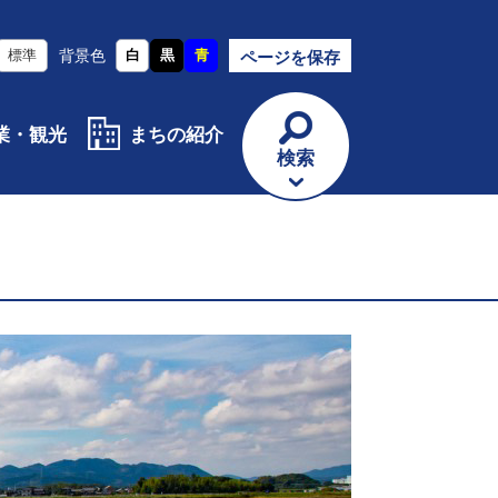
標準
背景色
白
黒
青
ページを保存
業・観光
まちの紹介
検索