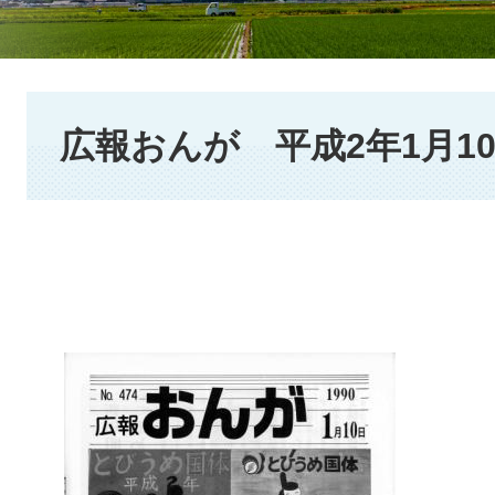
本
文
広報おんが 平成2年1月1