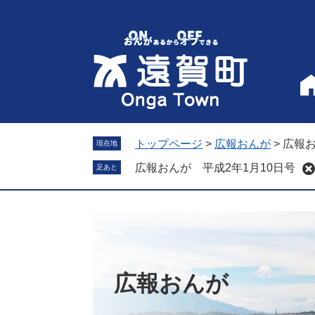
ペ
メ
ー
ニ
ジ
ュ
の
ー
先
を
頭
飛
で
ば
す
し
。
て
トップページ
>
広報おんが
>
広報お
現在地
本
広報おんが 平成2年1月10日号
足あと
文
へ
広報おんが