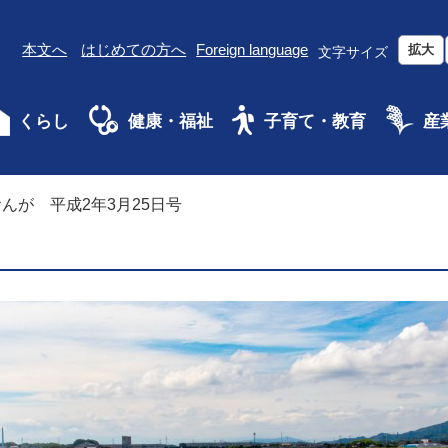
本文へ
はじめての方へ
Foreign language
拡大
文字サイズ
くらし
健康・福祉
子育て・教育
産
んが 平成2年3月25日号