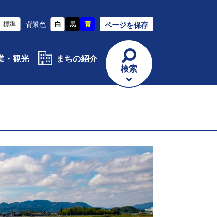
標準
背景色
白
黒
青
ページを保存
業・観光
まちの紹介
検索