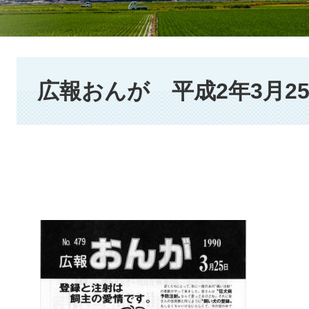
本
文
広報おんが 平成2年3月2