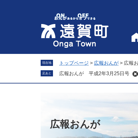
ペ
メ
ー
ニ
ジ
ュ
の
ー
先
を
頭
飛
で
ば
す
し
。
て
トップページ
>
広報おんが
>
広報お
現在地
本
広報おんが 平成2年3月25日号
足あと
文
へ
広報おんが