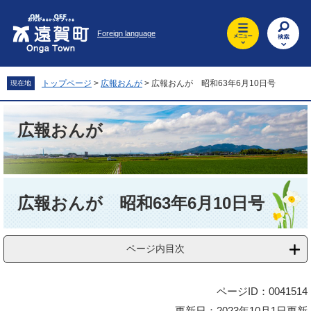
ペ
メ
ー
ニ
Foreign language
ジ
ュ
の
ー
先
を
頭
飛
トップページ
>
広報おんが
>
広報おんが 昭和63年6月10日号
現在地
で
ば
す
し
。
て
広報おんが
本
文
へ
本
文
広報おんが 昭和63年6月10日号
ページ内目次
ページID：0041514
更新日：2023年10月1日更新