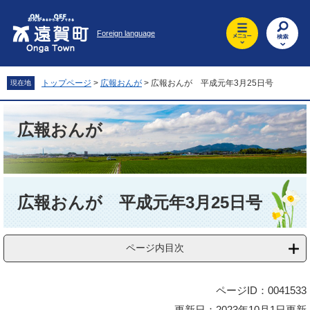
ペ
メ
ー
ニ
Foreign language
ジ
ュ
の
ー
先
を
頭
飛
トップページ
>
広報おんが
>
広報おんが 平成元年3月25日号
現在地
で
ば
す
し
。
て
広報おんが
本
文
へ
本
文
広報おんが 平成元年3月25日号
ページ内目次
ページID：0041533
更新日：2023年10月1日更新