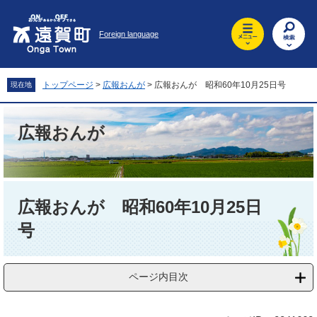
ペ
メ
ー
ニ
Foreign language
ジ
ュ
の
ー
先
を
頭
飛
トップページ
>
広報おんが
>
広報おんが 昭和60年10月25日号
現在地
で
ば
す
し
。
て
広報おんが
本
文
へ
本
文
広報おんが 昭和60年10月25日
号
ページ内目次