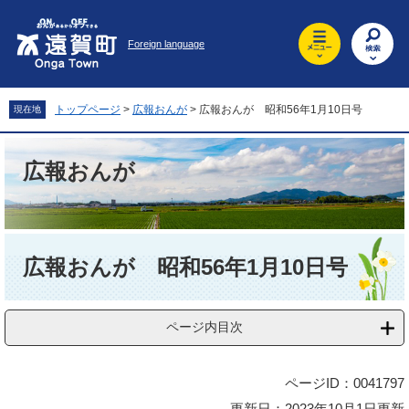
ペ
メ
ー
ニ
Foreign language
ジ
ュ
の
ー
先
を
頭
飛
トップページ
>
広報おんが
>
広報おんが 昭和56年1月10日号
現在地
で
ば
す
し
。
て
広報おんが
本
文
へ
本
文
広報おんが 昭和56年1月10日号
ページ内目次
ページID：0041797
更新日：2023年10月1日更新