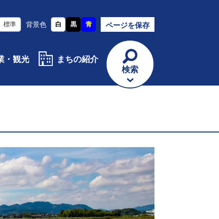
標準
背景色
白
黒
青
ページを保存
業・観光
まちの紹介
検索