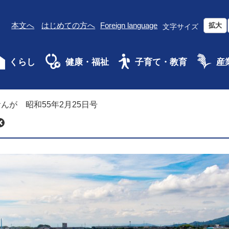
本文へ
はじめての方へ
Foreign language
拡大
文字サイズ
くらし
健康・福祉
子育て・教育
産
んが 昭和55年2月25日号