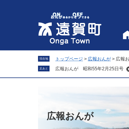
ペ
メ
ー
ニ
ジ
ュ
の
ー
先
を
頭
飛
で
ば
す
し
。
て
トップページ
>
広報おんが
>
広報お
現在地
本
広報おんが 昭和55年2月25日号
足あと
文
へ
広報おんが