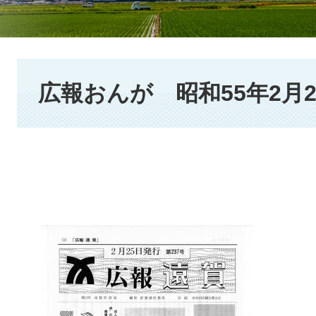
本
文
広報おんが 昭和55年2月2