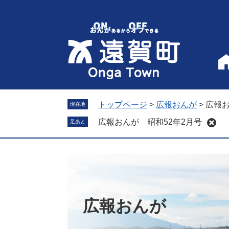
ペ
メ
ー
ニ
ジ
ュ
の
ー
先
を
頭
飛
で
ば
す
し
。
て
トップページ
>
広報おんが
>
広報お
現在地
本
広報おんが 昭和52年2月号
足あと
文
へ
広報おんが