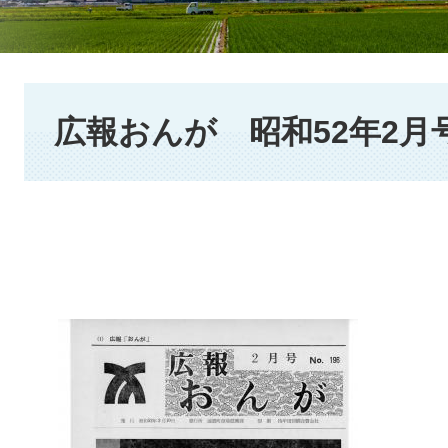
本
文
広報おんが 昭和52年2月