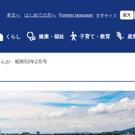
本文へ
はじめての方へ
Foreign language
拡大
文字サイズ
くらし
健康・福祉
子育て・教育
産
んが 昭和52年2月号