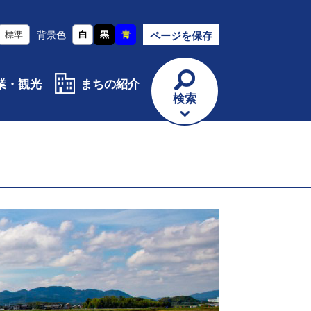
標準
背景色
白
黒
青
ページを保存
業・観光
まちの紹介
検索