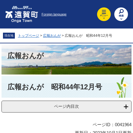
ペ
メ
ー
ニ
Foreign language
ジ
ュ
の
ー
先
を
頭
飛
トップページ
>
広報おんが
>
広報おんが 昭和44年12月号
現在地
で
ば
す
し
。
て
広報おんが
本
文
へ
本
文
広報おんが 昭和44年12月号
ページ内目次
ページID：0041964
更新日：2023年10月1日更新