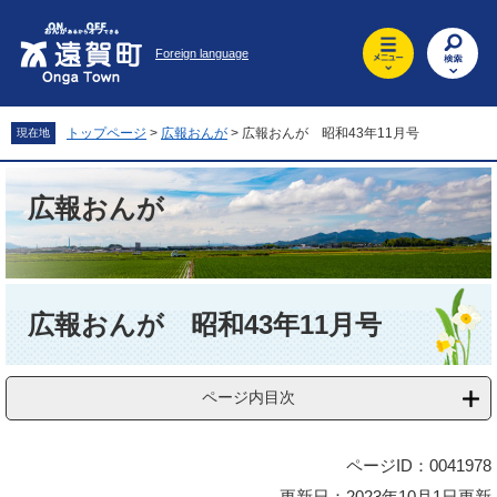
ペ
メ
ー
ニ
Foreign language
ジ
ュ
の
ー
先
を
頭
飛
トップページ
>
広報おんが
>
広報おんが 昭和43年11月号
現在地
で
ば
す
し
。
て
広報おんが
本
文
へ
本
文
広報おんが 昭和43年11月号
ページ内目次
ページID：0041978
更新日：2023年10月1日更新