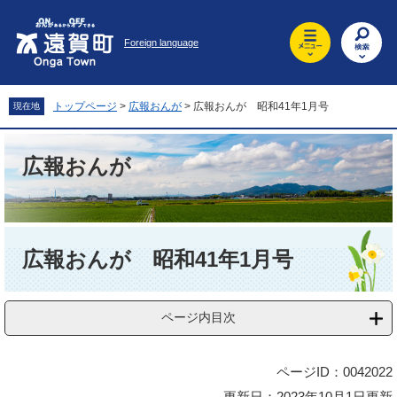
ペ
メ
ー
ニ
Foreign language
ジ
ュ
の
ー
先
を
頭
飛
トップページ
>
広報おんが
>
広報おんが 昭和41年1月号
現在地
で
ば
す
し
。
て
広報おんが
本
文
へ
本
文
広報おんが 昭和41年1月号
ページ内目次
ページID：0042022
更新日：2023年10月1日更新