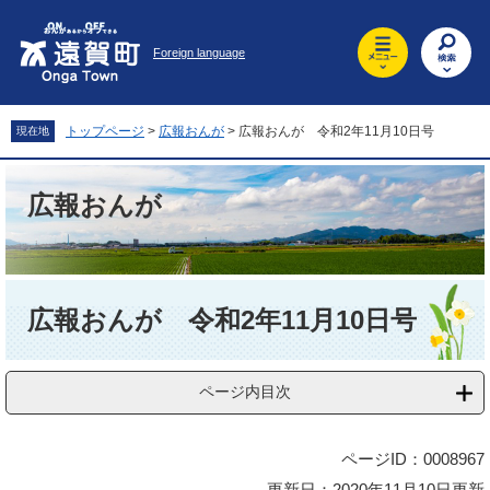
ペ
メ
ー
ニ
Foreign language
ジ
ュ
の
ー
先
を
頭
飛
トップページ
>
広報おんが
>
広報おんが 令和2年11月10日号
現在地
で
ば
す
し
。
て
広報おんが
本
文
へ
本
文
広報おんが 令和2年11月10日号
ページ内目次
ページID：0008967
更新日：2020年11月10日更新