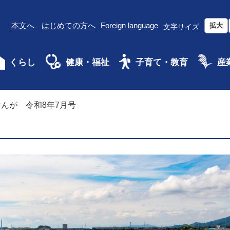
本文へ
はじめての方へ
Foreign language
拡大
文字サイズ
くらし
健康・福祉
子育て・教育
産
んが 令和8年7月号