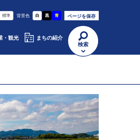
標準
背景色
白
黒
青
ページを保存
業・観光
まちの紹介
検索