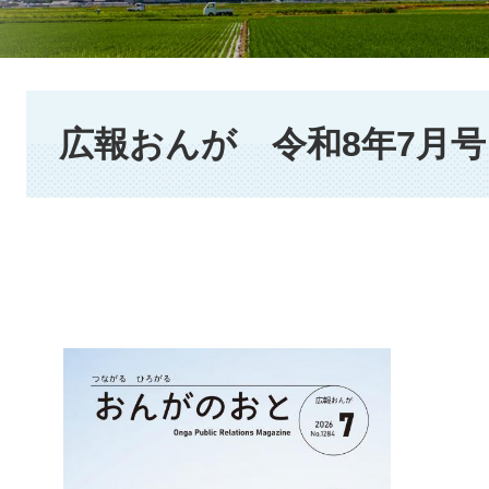
本
文
広報おんが 令和8年7月号