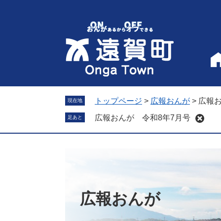
ペ
メ
ー
ニ
ジ
ュ
の
ー
先
を
頭
飛
で
ば
す
し
。
て
トップページ
>
広報おんが
>
広報お
現在地
本
広報おんが 令和8年7月号
足あと
文
へ
広報おんが