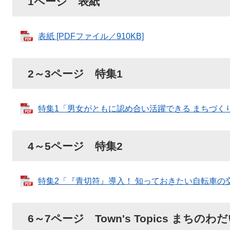
1ページ 表紙
表紙 [PDFファイル／910KB]
2～3ページ 特集1
特集1「男女がともに認め合い活躍できる まちづくりを目
4～5ページ 特集2
特集2「『青切符』導入！ 知っておきたい自転車の交通違
6～7ページ Town's Topics まちのわ