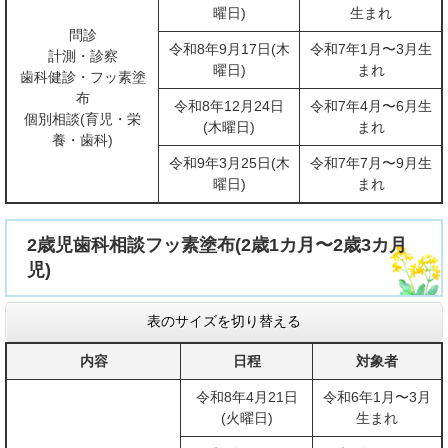
曜日)
生まれ
問診
令和8年9月17日(木
令和7年1月〜3月生
計測・診察
曜日)
まれ
歯科健診・フッ素塗
布
令和8年12月24日
令和7年4月〜6月生
個別相談(育児・栄
(木曜日)
まれ
養・歯科)
令和9年3月25日(木
令和7年7月〜9月生
曜日)
まれ
2歳児歯科相談フッ素塗布(2歳1カ月〜2歳3カ月
児)
表のサイズを切り替える
内容
日程
対象者
令和8年4月21日
令和6年1月〜3月
(火曜日)
生まれ