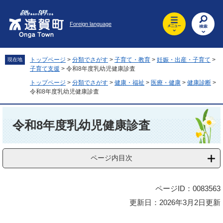
ペ
メ
ー
ニ
Foreign language
ジ
ュ
の
ー
先
を
頭
飛
トップページ
>
分類でさがす
>
子育て・教育
>
妊娠・出産・子育て
>
現在地
で
ば
子育て支援
>
令和8年度乳幼児健康診査
す
し
トップページ
>
分類でさがす
>
健康・福祉
>
医療・健康
>
健康診断
>
。
て
令和8年度乳幼児健康診査
本
文
本
へ
文
令和8年度乳幼児健康診査
ページ内目次
ページID：0083563
更新日：2026年3月2日更新