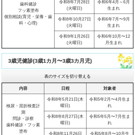
令和8年7月28日
令和6年4月～6月
歯科健診
(火曜日)
生まれ
フッ素塗布
個別相談(育児・栄養・歯
令和8年10月27日
令和6年7月〜9月
科・心理)
(火曜日)
生まれ
令和9年1月26日
令和6年10月〜12
(火曜日)
月生まれ
3歳児健診(3歳1カ月〜3歳3カ月児)
表のサイズを切り替える
内容
日程
対象者
令和8年5月21日(木
令和5年2月〜4月生ま
曜日)
れ
検尿・屈折検査計
測
令和8年8月27日(木
令和5年5月〜7月生ま
問診・診察
曜日)
れ
歯科健診・フッ素
塗布
令和8年11月26日
令和5年8月〜10月生