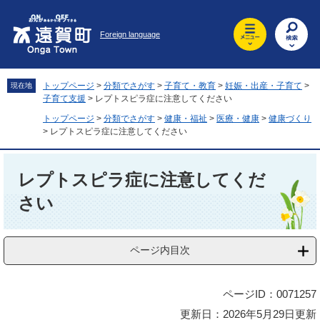
ペ
メ
ー
ニ
Foreign language
ジ
ュ
の
ー
先
を
頭
飛
トップページ
>
分類でさがす
>
子育て・教育
>
妊娠・出産・子育て
>
現在地
で
ば
子育て支援
>
レプトスピラ症に注意してください
す
し
トップページ
>
分類でさがす
>
健康・福祉
>
医療・健康
>
健康づくり
。
て
>
レプトスピラ症に注意してください
本
文
本
へ
文
レプトスピラ症に注意してくだ
さい
ページ内目次
ページID：0071257
更新日：2026年5月29日更新