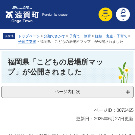
ペ
メ
ー
ニ
Foreign language
ジ
ュ
の
ー
先
を
頭
飛
トップページ
>
分類でさがす
>
子育て・教育
>
妊娠・出産・子育て
>
現在地
で
ば
子育て支援
>
福岡県「こどもの居場所マップ」が公開されました
す
し
。
て
本
本
文
福岡県「こどもの居場所マッ
文
プ」が公開されました
へ
ページ内目次
ページID：0072465
更新日：2025年6月27日更新