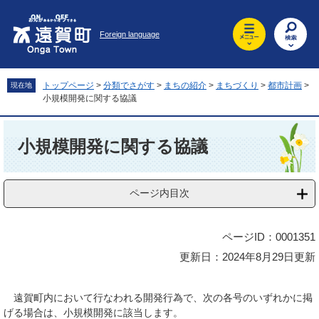
ペ
メ
ー
ニ
Foreign language
ジ
ュ
の
ー
先
を
頭
飛
トップページ
>
分類でさがす
>
まちの紹介
>
まちづくり
>
都市計画
>
現在地
で
ば
小規模開発に関する協議
す
し
。
て
本
本
文
小規模開発に関する協議
文
へ
ページ内目次
ページID：0001351
更新日：2024年8月29日更新
遠賀町内において行なわれる開発行為で、次の各号のいずれかに掲
げる場合は、小規模開発に該当します。