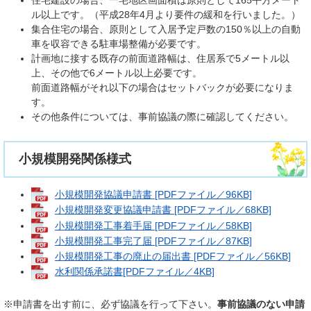
住宅建設の場合、一宅地区画面積は原則として165平方メート
ル以上です。（平成28年4月より要件の緩和を行いました。）
集合住宅の場合、原則として入居予定戸数の150％以上の自動
車を収容できる駐車場整備が必要です。
計画地に接する既存の前面道路幅は、住居系で5メートル以
上、その他で6メートル以上必要です。
前面道路幅がそれ以下の場合はセットバックが必要になりま
す。
その他条件については、事前協議の際に確認してください。
小規模開発関係様式
小規模開発協議申請書 [PDFファイル／96KB]
小規模開発変更協議申請書 [PDFファイル／68KB]
小規模開発工事着手届 [PDFファイル／58KB]
小規模開発工事完了届 [PDFファイル／87KB]
小規模開発工事の廃止の届出書 [PDFファイル／56KB]
水利関係承諾書[PDFファイル／4KB]
※申請書を出す前に、必ず協議を行って下さい。
事前協議のない申請