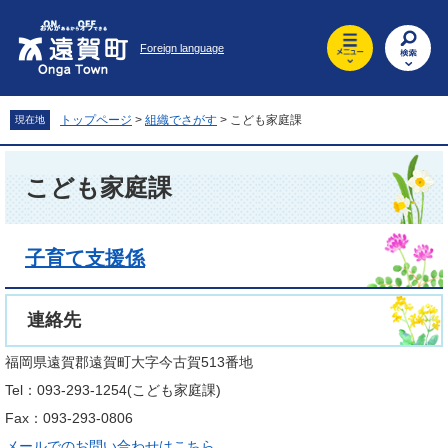
ペ
メ
ー
ニ
Foreign language
ジ
ュ
の
ー
先
を
頭
飛
トップページ
>
組織でさがす
>
こども家庭課
現在地
で
ば
す
し
本
。
て
文
こども家庭課
本
文
へ
子育て支援係
連絡先
福岡県遠賀郡遠賀町大字今古賀513番地
Tel：093-293-1254
こども家庭課
Fax：093-293-0806
メールでのお問い合わせはこちら