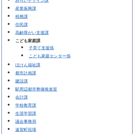
みらいデザイン課
産業振興課
税務課
住民課
高齢障がい支援課
こども家庭課
子育て支援係
こども家庭センター係
ほけん福祉課
都市計画課
建設課
駅周辺都市整備推進室
会計課
学校教育課
生涯学習課
議会事務局
遠賀町役場