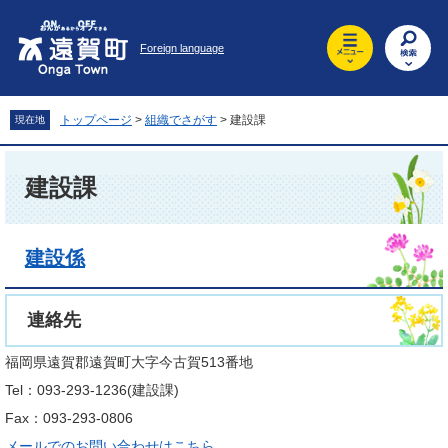
ペ
メ
ー
ニ
Foreign language
ジ
ュ
の
ー
先
を
頭
飛
トップページ
>
組織でさがす
>
建設課
現在地
で
ば
す
し
本
。
て
文
建設課
本
文
へ
建設係
連絡先
福岡県遠賀郡遠賀町大字今古賀513番地
Tel：093-293-1236
建設課
Fax：093-293-0806
メールでのお問い合わせはこちら