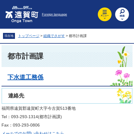
ペ
メ
ー
ニ
Foreign language
ジ
ュ
の
ー
先
を
頭
飛
トップページ
>
組織でさがす
>
都市計画課
現在地
で
ば
す
し
本
。
て
文
都市計画課
本
文
へ
下水道工務係
連絡先
福岡県遠賀郡遠賀町大字今古賀513番地
Tel：093-293-1314
都市計画課
Fax：093-293-0806
メールでのお問い合わせはこちら