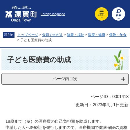
ペ
メ
ー
ニ
Foreign language
ジ
ュ
の
ー
先
を
頭
飛
トップページ
>
分類でさがす
>
健康・福祉
>
医療・健康
>
保険・年金
現在地
で
ば
>
子ども医療費の助成
す
し
。
て
本
本
文
子ども医療費の助成
文
へ
ページ内目次
ページID：0001418
更新日：2023年4月1日更新
18歳まで（※）の医療費の自己負担額を助成します。
申請した人へ医療証を発行しますので、医療機関で健康保険の資格