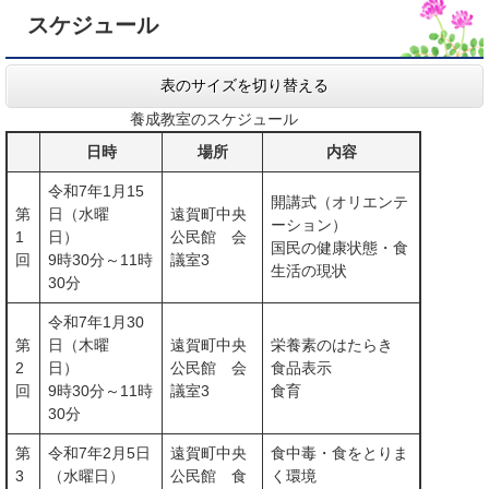
スケジュール
表のサイズを切り替える
養成教室のスケジュール
日時
場所
内容
令和7年1月15
開講式（オリエンテ
第
日（水曜
遠賀町中央
ーション）
1
日）
公民館 会
国民の健康状態・食
回
9時30分～11時
議室3
生活の現状
30分
令和7年1月30
第
日（木曜
遠賀町中央
栄養素のはたらき
2
日）
公民館 会
食品表示
回
9時30分～11時
議室3
食育
30分
第
令和7年2月5日
遠賀町中央
食中毒・食をとりま
3
（水曜日）
公民館 食
く環境