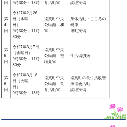
回
9時30分～13時
育活動室
調理実習
令和7年2月26
第
日（水曜
遠賀町中央
身体活動・こころの
4
日）
公民館 和
健康
回
9時30分～11時
室
運動実習
30分
令和7年3月7日
第
遠賀町中央
（金曜日）
5
公民館 視
生活習慣病
9時30分～11時
回
聴覚室
30分
令和7年3月18
第
遠賀町中央
遠賀町の食生活改善
日（火曜
6
公民館 食
推進会活動
日）
回
育活動室
調理実習
9時30分～13時