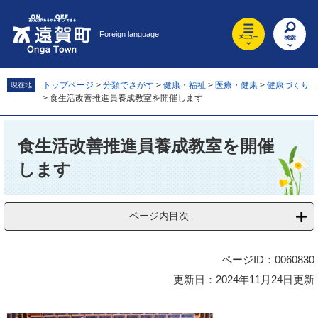
ペ
メ
ー
ニ
Foreign language
ジ
ュ
の
ー
先
を
頭
飛
トップページ
>
分類でさがす
>
健康・福祉
>
医療・健康
>
健康づくり
現在地
で
ば
>
食生活改善推進員養成教室を開催します
す
し
。
て
本
本
文
食生活改善推進員養成教室を開催
文
します
へ
ページ内目次
ページID：0060830
更新日：2024年11月24日更新