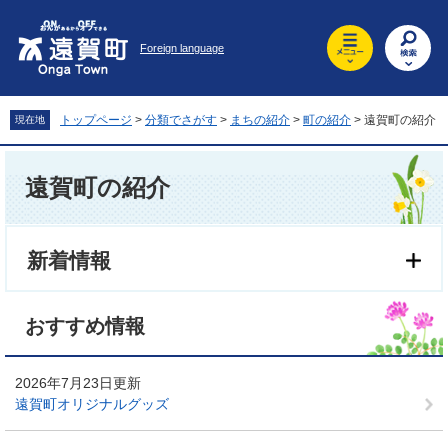
ペ
メ
ー
ニ
Foreign language
ジ
ュ
の
ー
先
を
頭
飛
トップページ
>
分類でさがす
>
まちの紹介
>
町の紹介
>
遠賀町の紹介
現在地
で
ば
す
し
本
。
て
文
遠賀町の紹介
本
文
へ
新着情報
おすすめ情報
2026年7月23日更新
遠賀町オリジナルグッズ