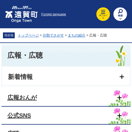
ペ
メ
ー
ニ
Foreign language
ジ
ュ
の
ー
先
を
頭
飛
トップページ
>
分類でさがす
>
まちの紹介
>
広報・広聴
現在地
で
ば
す
し
本
。
て
文
広報・広聴
本
文
へ
新着情報
広報おんが
公式SNS