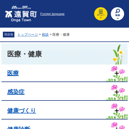
ペ
メ
ー
ニ
Foreign language
ジ
ュ
の
ー
先
を
頭
飛
トップページ
>
相談
>
医療・健康
現在地
で
ば
す
し
本
。
て
文
医療・健康
本
文
へ
医療
感染症
健康づくり