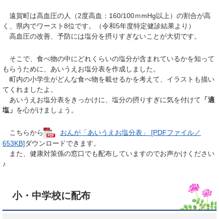
遠賀町は高血圧の人（2度高血：160/100ｍmHg以上）の割合が高
く、県内でワースト8位です。（令和5年度特定健診結果より）
高血圧の改善、予防には塩分を摂りすぎないことが大切です。
そこで、食べ物の中にどれくらいの塩分が含まれているかを知って
もらうために、あいうえお塩分表を作成しました。
町内の小学生がどんな食べ物を載せるかを考えて、イラストも描い
てくれましたよ。
あいうえお塩分表をきっかけに、塩分の摂りすぎに気を付けて
「適
塩」
を心がけましょう。
こちらから
おんが「あいうえお塩分表」 [PDFファイル／
653KB]
ダウンロードできます。
また、健康対策係の窓口でも配布していますのでお声かけください
♪
小・中学校に配布