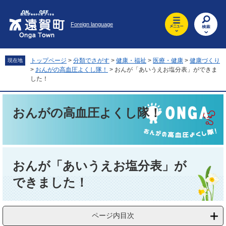
ペ
メ
ー
ニ
Foreign language
ジ
ュ
の
ー
先
を
頭
飛
トップページ
>
分類でさがす
>
健康・福祉
>
医療・健康
>
健康づくり
現在地
で
ば
>
おんがの高血圧よくし隊！
>
おんが「あいうえお塩分表」ができま
す
し
した！
。
て
本
おんがの高血圧よくし隊！
文
へ
本
文
おんが「あいうえお塩分表」が
できました！
ページ内目次