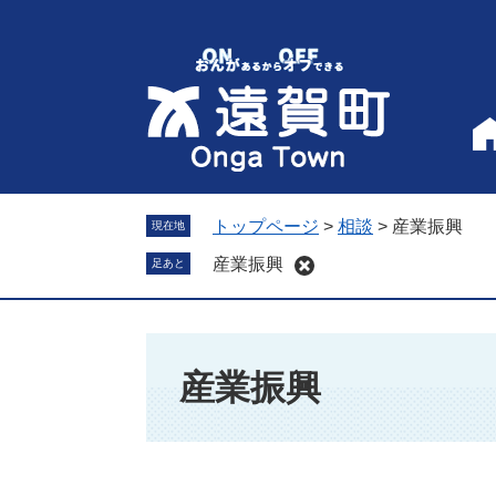
ペ
メ
ー
ニ
ジ
ュ
の
ー
先
を
頭
飛
で
ば
す
し
。
て
トップページ
>
相談
>
産業振興
現在地
本
産業振興
足あと
文
へ
本
文
産業振興