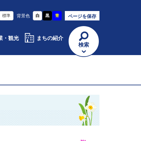
標準
背景色
白
黒
青
ページを保存
業・観光
まちの紹介
検索