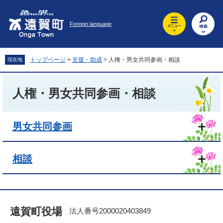
ペ
メ
ー
ニ
Foreign language
ジ
ュ
の
ー
先
を
頭
飛
トップページ
>
支援・助成
>
人権・男女共同参画・相談
現在地
で
ば
す
し
本
。
て
文
人権・男女共同参画・相談
本
文
へ
男女共同参画
相談
遠賀町役場
法人番号2000020403849