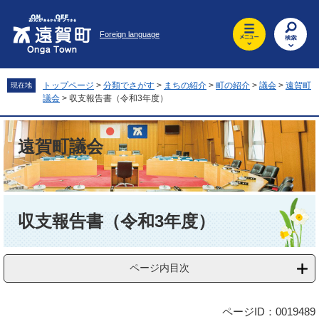
ペ
メ
ー
ニ
Foreign language
ジ
ュ
の
ー
先
を
頭
飛
トップページ
>
分類でさがす
>
まちの紹介
>
町の紹介
>
議会
>
遠賀町
現在地
で
ば
議会
>
収支報告書（令和3年度）
す
し
。
て
本
遠賀町議会
文
へ
本
文
収支報告書（令和3年度）
ページ内目次
ページID：0019489