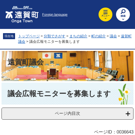
ペ
メ
ー
ニ
Foreign language
ジ
ュ
の
ー
先
を
頭
飛
トップページ
>
分類でさがす
>
まちの紹介
>
町の紹介
>
議会
>
遠賀町
現在地
で
ば
議会
>
議会広報モニターを募集します
す
し
。
て
本
遠賀町議会
文
へ
本
文
議会広報モニターを募集します
ページ内目次
ページID：0036643