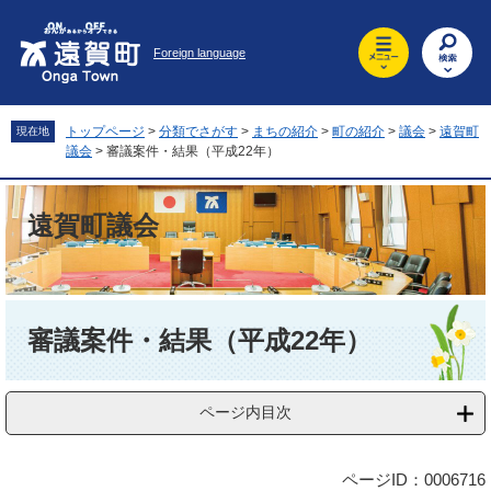
ペ
メ
ー
ニ
Foreign language
ジ
ュ
の
ー
先
を
頭
飛
トップページ
>
分類でさがす
>
まちの紹介
>
町の紹介
>
議会
>
遠賀町
現在地
で
ば
議会
>
審議案件・結果（平成22年）
す
し
。
て
本
遠賀町議会
文
へ
本
文
審議案件・結果（平成22年）
ページ内目次
ページID：0006716