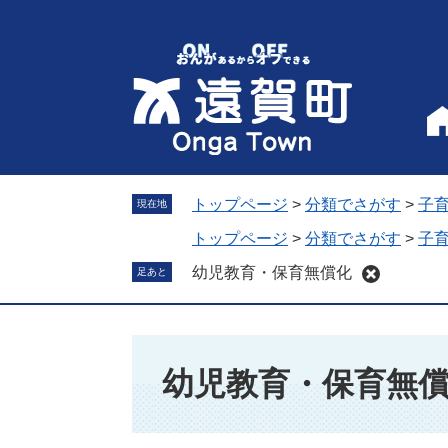
ペ
メ
ー
ニ
ジ
ュ
の
ー
先
を
頭
飛
で
ば
す
し
。
て
トップページ
>
分類でさがす
>
子
現在地
本
トップページ
>
分類でさがす
>
子
文
幼児教育・保育無償化
足あと
へ
本
文
幼児教育・保育無