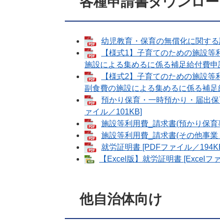
各種申請書ダウンロー
幼児教育・保育の無償化に関する認定
【様式1】子育てのための施設等利
施設による集めるに係る補足給付費申請書 
【様式2】子育てのための施設等利
副食費の施設による集めるに係る補足給付費
預かり保育・一時預かり・届出保育
ァイル／101KB]
施設等利用費_請求書(預かり保育事業
施設等利用費_請求書(その他事業・償
就労証明書 [PDFファイル／194KB
【Excel版】就労証明書 [Excelフ
他自治体向け