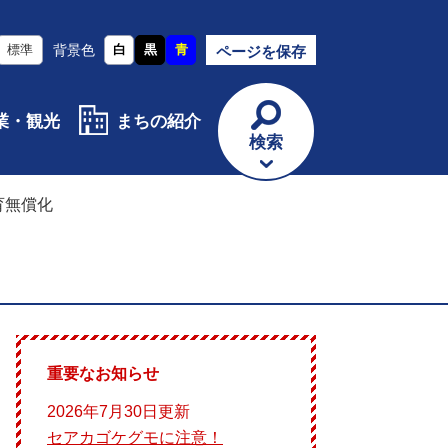
標準
背景色
白
黒
青
ページを保存
業・観光
まちの紹介
検索
育無償化
重要なお知らせ
2026年7月30日更新
セアカゴケグモに注意！