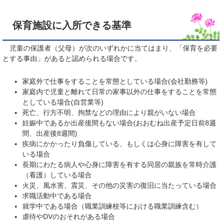
保育施設に入所できる基準
児童の保護者（父母）が次のいずれかに当てはまり、「保育を必要
とする事由」があると認められる場合です。
家庭外で仕事をすることを常態としている場合(会社勤務等)
家庭内で児童と離れて日常の家事以外の仕事をすることを常態
としている場合(自営業等)
死亡、行方不明、拘禁などの理由により親がいない場合
妊娠中であるか出産後間もない場合(おおむね出産予定日前8週
間、出産後8週間)
疾病にかかったり負傷している、もしくは心身に障害を有して
いる場合
長期にわたる病人や心身に障害を有する同居の親族を常時介護
（看護）している場合
火災、風水害、震災、その他の災害の復旧に当たっている場合
求職活動中である場合
就学中である場合（職業訓練校等における職業訓練含む）
虐待やDVのおそれがある場合