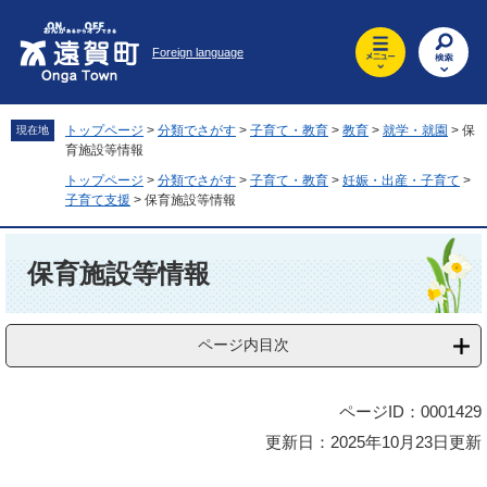
ペ
メ
ー
ニ
Foreign language
ジ
ュ
の
ー
先
を
頭
飛
トップページ
>
分類でさがす
>
子育て・教育
>
教育
>
就学・就園
>
保
現在地
で
ば
育施設等情報
す
し
トップページ
>
分類でさがす
>
子育て・教育
>
妊娠・出産・子育て
>
。
て
子育て支援
>
保育施設等情報
本
文
本
へ
文
保育施設等情報
ページ内目次
ページID：0001429
更新日：2025年10月23日更新