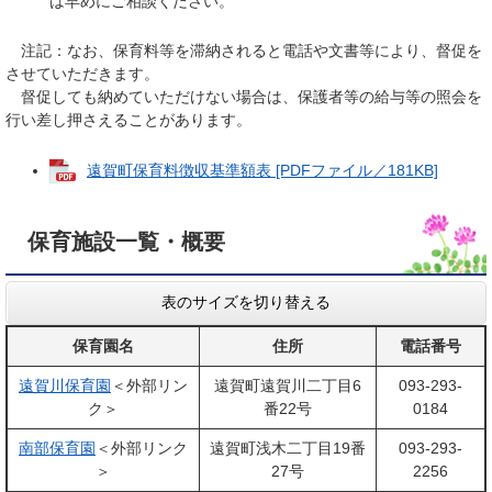
は早めにご相談ください。
注記：なお、保育料等を滞納されると電話や文書等により、督促を
させていただきます。
督促しても納めていただけない場合は、保護者等の給与等の照会を
行い差し押さえることがあります。
遠賀町保育料徴収基準額表 [PDFファイル／181KB]
保育施設一覧・概要
表のサイズを切り替える
保育園名
住所
電話番号
遠賀川保育園
＜外部リン
遠賀町遠賀川二丁目6
093-293-
ク＞
番22号
0184
南部保育園
＜外部リンク
遠賀町浅木二丁目19番
093-293-
＞
27号
2256