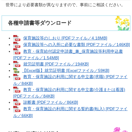
世帯により必要書類が異なりますので、事前にご相談ください。
各種申請書等ダウンロード
保育施設等のしおり [PDFファイル／4.18MB]
保育施設等への入所に必要な書類 [PDFファイル／146KB]
教育・保育給付認定申請書_兼_保育施設等利用申込書
[PDFファイル／1.54MB]
就労証明書 [PDFファイル／194KB]
【Excel版】就労証明書 [Excelファイル／59KB]
教育・保育施設の利用に関する申立書(求職) [PDFファイ
ル／84KB]
教育・保育施設の利用に関する申立書(介護または看護)
[PDFファイル／84KB]
診断書 [PDFファイル／86KB]
教育・保育施設の利用に関する誓約書(転入) [PDFファイ
ル／66KB]