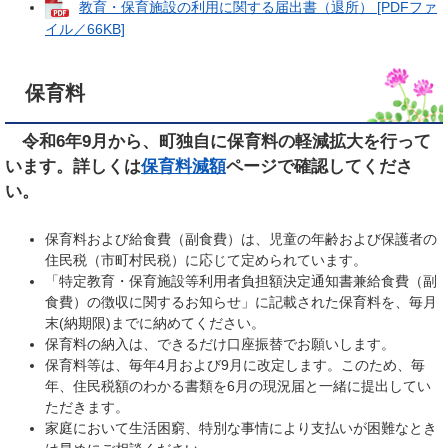
教育・保育施設の利用に関する届出書（退所） [PDFファ
イル／66KB]
保育料
令和6年9月から、町独自に保育料の軽減拡大を行って
います。詳しくは
保育料減額
ページで確認してくださ
い。
保育料および給食費（副食費）は、児童の年齢および保護者の
住民税（市町村民税）に応じて定められています。
「特定教育・保育施設等利用者負担額決定通知書兼給食費（副
食費）の徴収に関するお知らせ」に記載された保育料を、毎月
末(納期限)までに納めてください。
保育料の納入は、できるだけ口座振替でお願いします。
保育料等は、毎年4月および9月に改定します。このため、毎
年、住民税額のわかる書類を6月の現況届と一緒に提出してい
ただきます。
家庭において生活困窮、特別な事情により支払いが困難なとき