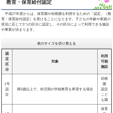
教育・保育給付認定
平成27年度からは、保育園や幼稚園を利用するための「認定」（教
育・保育給付認定）を受けることになります。子どもの年齢や家庭の
状況に応じて3つの区分に認定し、その区分によって利用できる施設
や事業が決まります。
表のサイズを切り替える
認
利用
定
対象
可能
区
施設
分
幼稚
1号
園
認
満3歳以上で、幼児期の学校教育を希望する場合
認定
定
こど
も園
保育