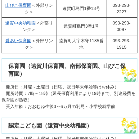
山びこ保育園
＜外部リン
093-293-
遠賀町島門1番13号
ク＞
2227
遠賀中央幼稚園
＜外部リ
093-293-
遠賀町島門3番1号
ンク＞
0097
愛あい保育園
＜外部リン
遠賀町大字木守1185番
093-293-
ク＞
地
1915
保育園（遠賀川保育園、南部保育園、山びこ保
育園）
開所日：月曜～土曜日（日曜、祝日年末年始等はお休み）
開所時間：7時～18時（延長保育利用により19時まで、別途経費を
保育園が徴収）
受入年齢：おおむね生後3～6カ月の乳児～小学校就学前
認定こども園（遠賀中央幼稚園）
開所日：月曜～土曜日（日曜、祝日年末年始等はお休み）