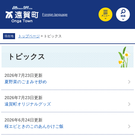
ペ
メ
ー
ニ
Foreign language
ジ
ュ
の
ー
先
を
頭
飛
トップページ
>
トピックス
現在地
で
ば
す
し
本
。
て
文
トピックス
本
文
へ
2026年7月23日更新
夏野菜のごまみそ炒め
2026年7月23日更新
遠賀町オリジナルグッズ
2026年6月24日更新
桜エビときのこのあんかけご飯