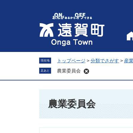
ペ
メ
ー
ニ
ジ
ュ
の
ー
先
を
頭
飛
で
ば
す
し
。
て
トップページ
>
分類でさがす
>
産
現在地
本
農業委員会
足あと
文
へ
本
文
農業委員会