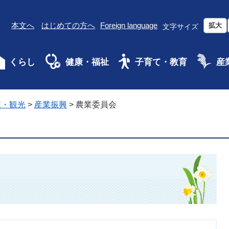
本文へ
はじめての方へ
Foreign language
拡大
文字サイズ
くらし
健康・福祉
子育て・教育
産
業・観光
>
産業振興
>
農業委員会