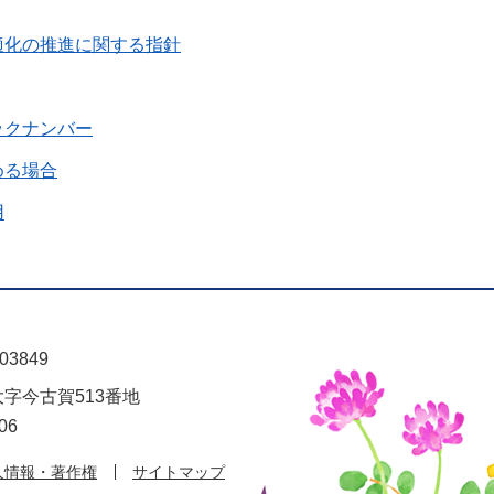
適化の推進に関する指針
ックナンバー
める場合
用
03849
大字今古賀513番地
06
人情報・著作権
サイトマップ