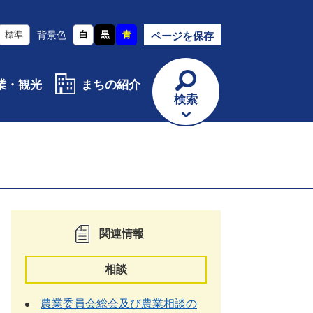
標準
背景色
白
黒
青
ページを保存
業・観光
まちの紹介
検索
関連情報
相談
農業委員会総会及び農業相談の