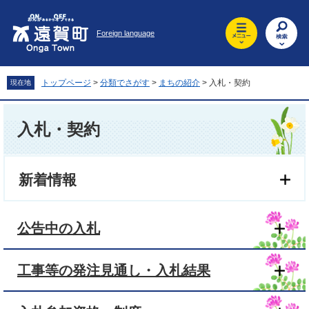
ペ
メ
ー
ニ
Foreign language
ジ
ュ
の
ー
先
を
頭
飛
トップページ
>
分類でさがす
>
まちの紹介
>
入札・契約
現在地
で
ば
す
し
本
。
て
文
入札・契約
本
文
へ
新着情報
公告中の入札
工事等の発注見通し・入札結果