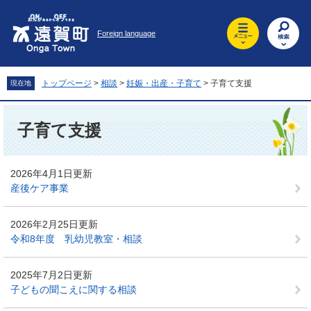
ペ
メ
ー
ニ
Foreign language
ジ
ュ
の
ー
先
を
頭
飛
トップページ
>
相談
>
妊娠・出産・子育て
>
子育て支援
現在地
で
ば
す
し
本
。
て
文
子育て支援
本
文
へ
2026年4月1日更新
産後ケア事業
2026年2月25日更新
令和8年度 乳幼児教室・相談
2025年7月2日更新
子どもの聞こえに関する相談