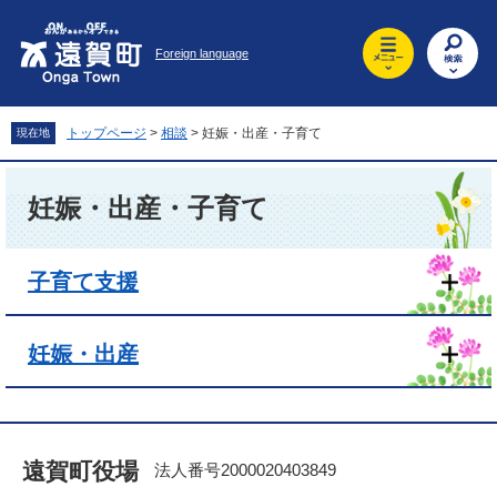
ペ
メ
ー
ニ
Foreign language
ジ
ュ
の
ー
先
を
頭
飛
トップページ
>
相談
>
妊娠・出産・子育て
現在地
で
ば
す
し
本
。
て
文
妊娠・出産・子育て
本
文
へ
子育て支援
妊娠・出産
遠賀町役場
法人番号2000020403849